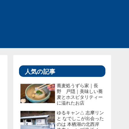
人気の記事
蕎麦処うずら家｜長
野 戸隠｜美味しい蕎
麦とホスピタリティー
に溢れたお店
ゆるキャン△ 志摩リン
と なでしこが出会った
のは 本栖湖の北西岸