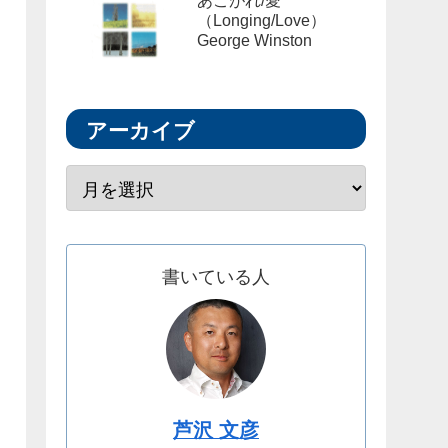
あこがれ/愛
（Longing/Love）
George Winston
アーカイブ
書いている人
芦沢 文彦