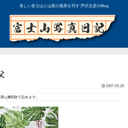
美しい富士山と山梨の風景を写す 芦沢文彦のBlog
父
2007.03.20
記事は
約1分
で読めます。