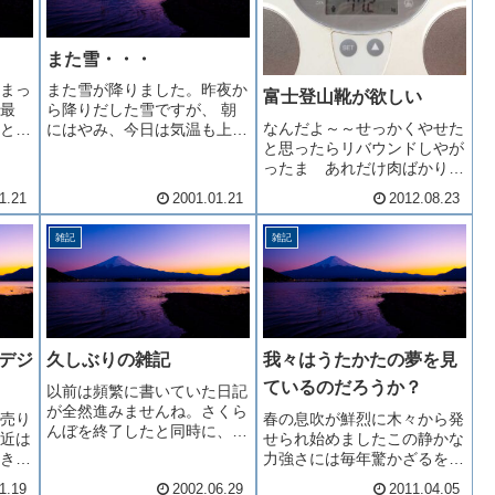
また雪・・・
まっ
また雪が降りました。昨夜か
富士登山靴が欲しい
最
ら降りだした雪ですが、 朝
なんだよ～～せっかくやせた
と思
にはやみ、今日は気温も上が
と思ったらリバウンドしやが
で、
っていますので、どんどん溶
ったま あれだけ肉ばかり食
報で
けています。昨日 もも の
えば当たり前か・・・という
たの
剪定作業が終了しました。今
1.21
2001.01.21
2012.08.23
わけで富士登山に向けて今朝
たの
年で２回目の剪定作業でした
からジョギング再開お腹周り
たの
が、昨年より作業スピードが
雑記
雑記
の贅肉をタプタプ感じながら
こ１
だいぶ上がったと思います。
グランド7周しました (T_T)
昨年も...
さてその富士登山ですが今
年...
 デジ
久しぶりの雑記
我々はうたかたの夢を見
ているのだろうか？
以前は頻繁に書いていた日記
が全然進みませんね。さくら
売り
春の息吹が鮮烈に木々から発
んぼを終了したと同時に、当
近は
せられ始めましたこの静かな
園で出荷の一番早いもも「ち
きに
力強さには毎年驚かざるを得
よひめ」を出荷し、現在はぶ
スプ
ません桜 ・ 桃 ・ サク
どうの不要な粒を落とす作業
1.19
2002.06.29
2011.04.05