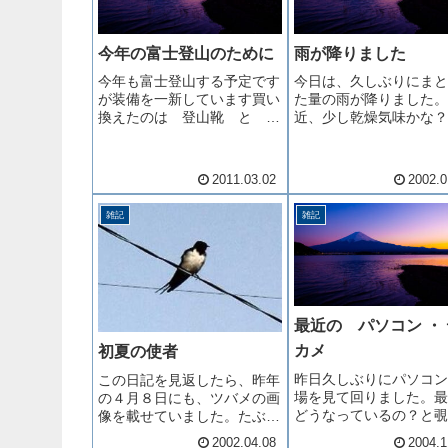
今年の富士登山のために
雨が降りました
今年も富士登山する予定です
今日は、久しぶりにまと
が装備を一新しています買い
た量の雨が降りました。
換えたのは 登山靴 と レ
近、少し乾燥気味かな？
インウェアどちらもゴアテッ
っていたところだったの
クスのを買いました登山靴は
恵みの雨です。ただ、予
一年に1回しか履けないのは
は雪になるとのことだっ
2011.03.02
2002.0
もったいないので普段でも履
で、あれれ？と思ってい
けるのにしました半月ほど前
ですが、良い方へはずれ
雑記
雑記
からジョギングも再開早朝は
で結果オーライです。こ
寒いの...
０日ほど...
最近の パソコン ・
カメ
初夏の使者
昨日久しぶりにパソコン
この日記を見返したら、昨年
場を見て回りました。最
の４月８日にも、ツバメの画
どうなっているの？と覗
像を載せていました。たぶ
行くと、ありゃ～、ディ
ん、昨年は今頃渡って来たの
2002.04.08
2004.1