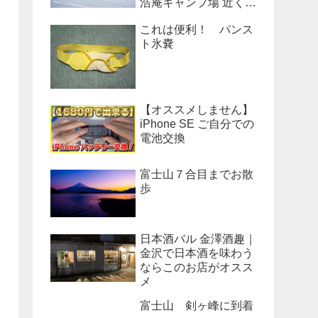
浩庵キャンプ場 近くの
公衆トイレのベンチだ
これは便利！ パンス
った！
ト氷嚢
【オススメしません】
iPhone SE ご自分での
電池交換
富士山７合目までお散
歩
日本酒バル 金澤酒趣｜
金沢で日本酒を味わう
ならこのお店がオスス
メ
富士山 剣ヶ峰に到着