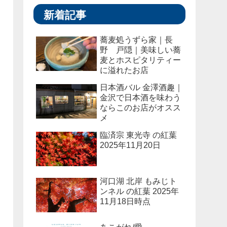
新着記事
蕎麦処うずら家｜長
野 戸隠｜美味しい蕎
麦とホスピタリティー
に溢れたお店
日本酒バル 金澤酒趣｜
金沢で日本酒を味わう
ならこのお店がオスス
メ
臨済宗 東光寺 の紅葉
2025年11月20日
河口湖 北岸 もみじト
ンネル の紅葉 2025年
11月18日時点