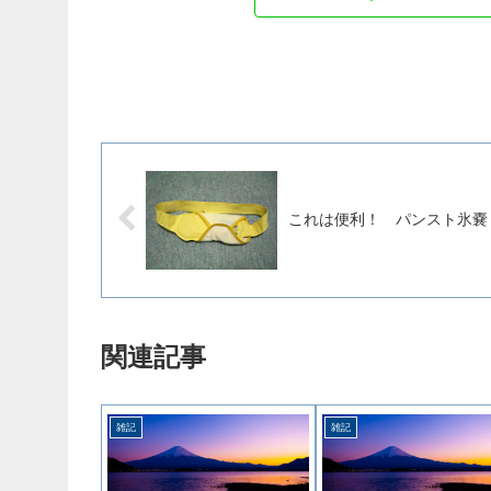
これは便利！ パンスト氷嚢
関連記事
雑記
雑記