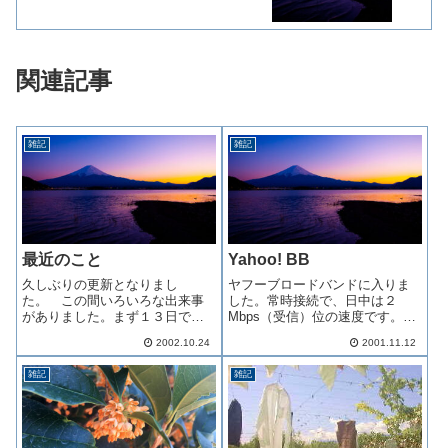
関連記事
雑記
雑記
最近のこと
Yahoo! BB
久しぶりの更新となりまし
ヤフーブロードバンドに入りま
た。 この間いろいろな出来事
した。常時接続で、日中は２
がありました。まず１３日です
Mbps（受信）位の速度です。今
が、地区の運動会が開催されま
まで使っていた ISDNが、
2002.10.24
2001.11.12
した。私は今年一年間、地区体
56kbpsくらいですから、単純計
育協会のリーダーをしていま
算で３５倍くらい高速です。利
雑記
雑記
す。ですから、祭りの段取りか
用料は、私の場合月額３０００
ら打ち合わせ、景品の選定、細
円強ですが、大変安く思えま
かいところでは打ち上げ...
す。インタ...