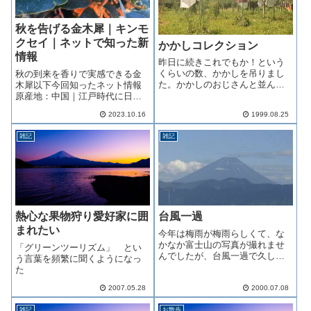
秋を告げる金木犀｜キンモ
クセイ｜ネットで知った新
かかしコレクション
情報
昨日に続きこれでもか！という
くらいの数、かかしを吊りまし
秋の到来を香りで実感できる金
た。かかしのおじさんと並ん
木犀以下今回知ったネット情報
で、妙に嬉しそうな娘。ちなみ
原産地：中国｜江戸時代に日本
にかかしが着ている服は、私が
へ伝えられた 花は食用にもな
2023.10.16
1999.08.25
小学校の時に着ていた物です。
る：中国では花を砂糖漬けやシ
マルタカラ農園は物持ちがよい
ロップ・リキュールなどに利用
雑記
雑記
です。(^_^;いかがでしょう
中国茶の桂花茶（けいかち
か？'９９マルタ...
ゃ）：金木犀の花を乾燥させた
お茶 世界三大香...
熱心な果物狩り愛好家に囲
台風一過
まれたい
今年は梅雨が梅雨らしくて、な
かなか富士山の写真が撮れませ
「グリーンツーリズム」 とい
んでしたが、台風一過で久しぶ
う言葉を頻繁に聞くようになっ
りに顔を見せた富士山にはもう
た
殆ど雪は残っていませんでし
た。直撃かと思われた台風は、
2007.05.28
2000.07.08
何とか進路をずらしてくれて強
雑記
お散歩