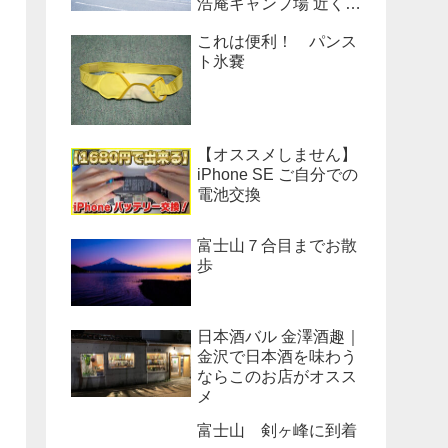
浩庵キャンプ場 近くの
公衆トイレのベンチだ
これは便利！ パンス
った！
ト氷嚢
【オススメしません】
iPhone SE ご自分での
電池交換
富士山７合目までお散
歩
日本酒バル 金澤酒趣｜
金沢で日本酒を味わう
ならこのお店がオスス
メ
富士山 剣ヶ峰に到着