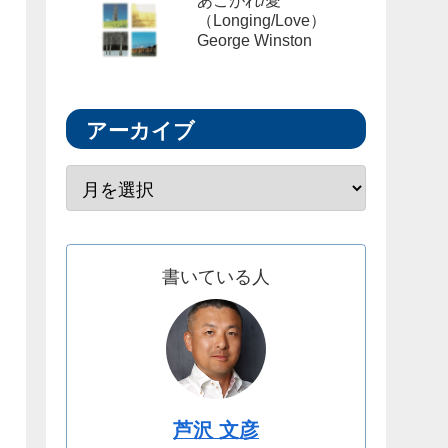
あこがれ/愛
（Longing/Love）
George Winston
アーカイブ
書いている人
芦沢 文彦