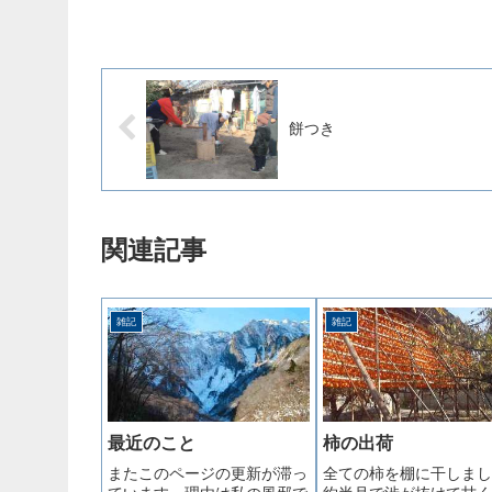
餅つき
関連記事
雑記
雑記
最近のこと
柿の出荷
またこのページの更新が滞っ
全ての柿を棚に干しまし