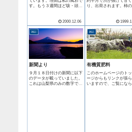
ています。理由は私の風邪で
約半月で渋が抜けて甘く
す。もう３週間ほど咳・頭痛
り、出荷されます。柿の
が止まりません。抗生物質を
かたは、地方によって差
飲み続けているのですが、ど
るようで、先日昼の番組
うもパッとしません。年に一
ていたら秩父では軒先に
2000.12.06
1999.1
回は重い風邪を引いてしまう
ようにつるしていました
のは、ここ何年か続いている
初にむいた柿が出荷時期
雑記
雑記
ことで年中行事みたいになっ
えました。まず細かいゴ
ていま...
取り除き...
新聞より
有機質肥料
９月１８日付けの新聞に以下
このホームページのトッ
のデータが載っていました。
ージからもリンクが張ら
これは山梨県のみの数字で
いますので、ご覧になら
す。●総農家数４２,０４０戸
方もいらっしゃると思い
（昨年対比 １．６％減）●
が、当園のこだわりであ
農家人口１０７,２５０人
量の有機質肥料の調整を
（昨年対比 ２．５％減）●
いたしました。基本的材
６５歳以上の割合５６．４％
例年通りで重さにすると
（昨年対比 １．６％増）と
２トンです。写真中、黒
いうこと...
く見え...