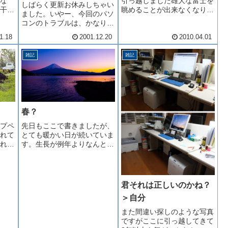
な
引っ越しました雄大な富士を
しばらく更新お休みしちゃい
干し
眺めることが出来なくなり寂
ました。いやー、今回のパソ
があ
しい気がしますがここでもち
コンのトラブルは、かなりヘ
を見
ょっぴり眺めることが出来ま
ビーでした。細かくは報告い
壁の
すこれらは引っ越し前に撮影
1.18
2001.12.20
2010.04.01
たしませんが、ちょっと踏ん
。最
した写真です部屋の中はまだ
だり蹴ったりの、とほほ状況
を迎
ゴチャゴチャでもＰＣ環境だ
雑記
雑記
でした。改めて、パソコンの
ミを
けは早く復活させなければな
難しさを思い知りました。話
りませ...
は変わって、みなさんは年賀
状もう...
春？
プペ
先日もここで書きましたが、
れて
とても暖かい日が続いていま
れた
す。生長が例年よりなんと１
ます
０日ほど早いそうです。摘蕾
る大
作業をしているのですが、何
開始
と今日は４輪ももの花が咲き
料は
ました。早すぎます。
君それは正しいのかね？
約１
(^_^; こう生育が早い
＞自分
っぽ
と、かえって何か良くないこ
とでも起き...
また間違い探しのような写真
ですがここに引っ越してきて