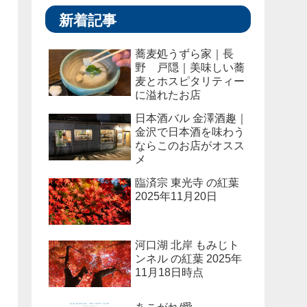
新着記事
蕎麦処うずら家｜長
野 戸隠｜美味しい蕎
麦とホスピタリティー
に溢れたお店
日本酒バル 金澤酒趣｜
金沢で日本酒を味わう
ならこのお店がオスス
メ
臨済宗 東光寺 の紅葉
2025年11月20日
河口湖 北岸 もみじト
ンネル の紅葉 2025年
11月18日時点