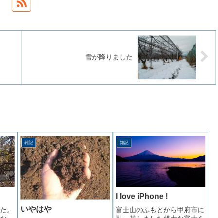
雪が降りました
雑記
雑記
I love iPhone !
いやはや
た。
富士山のふもとから甲府市に