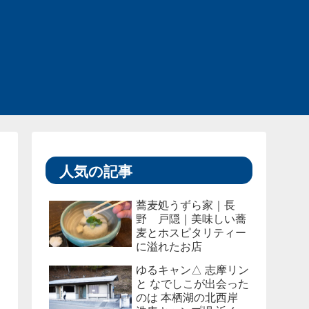
人気の記事
蕎麦処うずら家｜長
野 戸隠｜美味しい蕎
麦とホスピタリティー
に溢れたお店
ゆるキャン△ 志摩リン
と なでしこが出会った
のは 本栖湖の北西岸