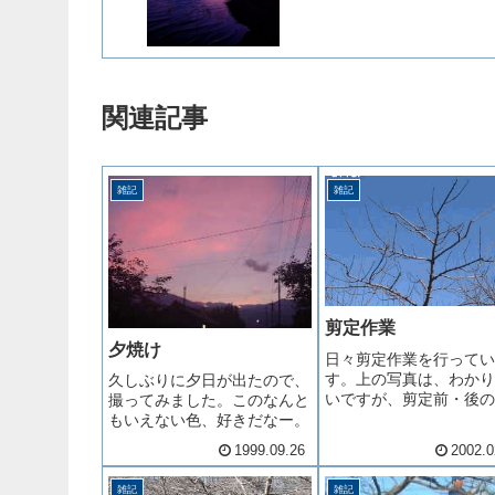
関連記事
雑記
雑記
剪定作業
夕焼け
日々剪定作業を行ってい
す。上の写真は、わかり
久しぶりに夕日が出たので、
いですが、剪定前・後の
撮ってみました。このなんと
です。枝が短くなったり
もいえない色、好きだなー。
くなったりしているのが
1999.09.26
2002.0
かりでしょうか。剪定作
は、私にとって３度目の
雑記
雑記