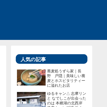
人気の記事
蕎麦処うずら家｜長
野 戸隠｜美味しい蕎
麦とホスピタリティー
に溢れたお店
ゆるキャン△ 志摩リン
と なでしこが出会った
のは 本栖湖の北西岸