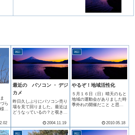
雑記
雑記
最近の パソコン ・ デジ
やるぞ！地域活性化
カメ
５月１６日（日）晴天のもと
ま
地域の運動会がありました時
昨日久しぶりにパソコン売り
づら
季外れの開催だこと と思い
場を見て回りました。最近は
様子
ましたが陽気もちょうど良く
どうなっているの？と覗きに
、無
たいへん気持ちよい一日を過
行くと、ありゃ～、ディスプ
おわ
ごすことが出来ました我が家
レイが全て液晶にチェンジし
2.02
2004.11.19
2010.05.18
業
族は近くに親類はいるものの
ていました。少し前までは、
経験
ここでは新参者顔を覚えても
割高感があったのですが、普
雑記
雑記