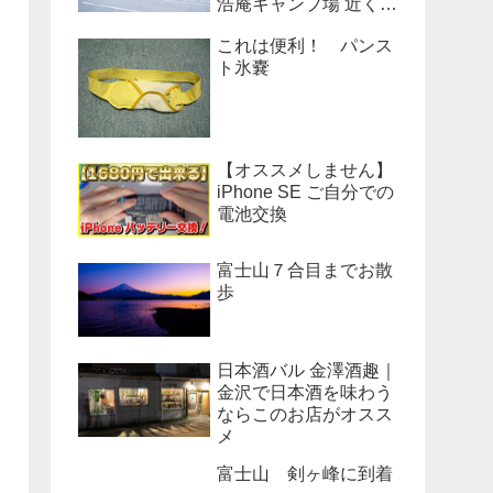
浩庵キャンプ場 近くの
公衆トイレのベンチだ
これは便利！ パンス
った！
ト氷嚢
【オススメしません】
iPhone SE ご自分での
電池交換
富士山７合目までお散
歩
日本酒バル 金澤酒趣｜
金沢で日本酒を味わう
ならこのお店がオスス
メ
富士山 剣ヶ峰に到着