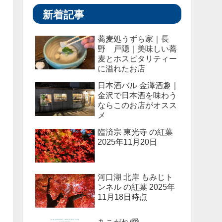
新着記事
蕎麦処うずら家｜長
野 戸隠｜美味しい蕎
麦とホスピタリティー
に溢れたお店
日本酒バル 金澤酒趣｜
金沢で日本酒を味わう
ならこのお店がオスス
メ
臨済宗 東光寺 の紅葉
2025年11月20日
河口湖 北岸 もみじト
ンネル の紅葉 2025年
11月18日時点