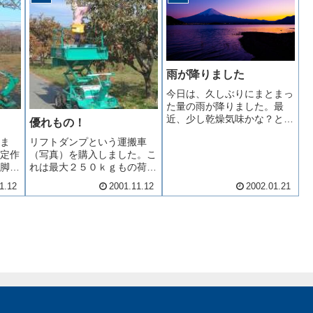
誤で
らうために迷わず参加いたし
及価格になってきたんです
だい
ました...
ね。テレビチューナー付きが
トレンド...
雨が降りました
今日は、久しぶりにまとまっ
た量の雨が降りました。最
近、少し乾燥気味かな？と思
優れもの！
っていたところだったので、
ま
リフトダンプという運搬車
恵みの雨です。ただ、予報で
定作
（写真）を購入しました。こ
は雪になるとのことだったの
脚立
れは最大２５０ｋｇもの荷を
で、あれれ？と思っていたの
ダン
乗せて荷台を２．５ｍも上に
ですが、良い方へはずれたの
1.12
2001.11.12
2002.01.21
で
伸ばすことができます。小回
で結果オーライです。ここ１
作付
りは利きませんが、このよう
０日ほど...
時間
に柿を収穫するときなど、効
の作
率的に仕事が出来ます。ま
す。
た、上に伸びるだけでなく、
ダンプのよ...