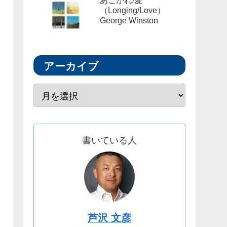
あこがれ/愛
（Longing/Love）
George Winston
アーカイブ
書いている人
芦沢 文彦