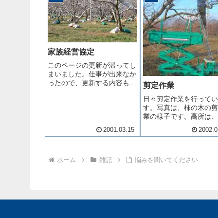
です。昨年までは試行錯
したが、今回は３回目。
ぶ上達して...
家族経営協定
このページの更新が滞ってし
まいました。仕事が出来なか
ったので、更新する内容も無
剪定作業
かったのですが、今日やっと
日々剪定作業を行ってい
農園へ出ました。まだ腰痛が
す。写真は、柿の木の剪
完治していないので、仕事の
業の様子です。高所は、
ペースは非常にゆっくりで
や、昨年購入したリフト
す。今年も有機質肥料の施肥
2001.03.15
2002.0
プを使っています。当園
を開始いたしました。例年通
は もも の剪定作業が
り父が重...
け面積も多いので、一番
ホーム
雑記
悩みを聞いてください
がかかります。この時期
業は、寒さ対策が必要で
午後になる...