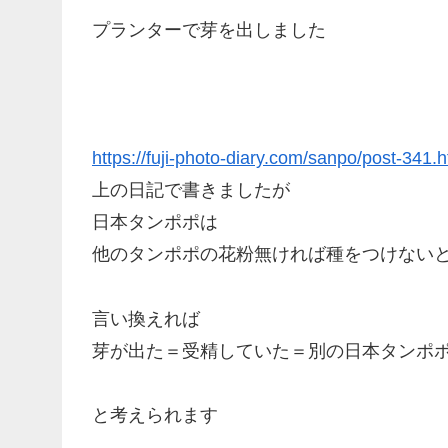
プランターで芽を出しました
https://fuji-photo-diary.com/sanpo/post-341.h
上の日記で書きましたが
日本タンポポは
他のタンポポの花粉無ければ種をつけない
言い換えれば
芽が出た＝受精していた＝別の日本タンポ
と考えられます