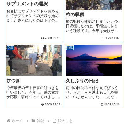
サプリメントの選択
お客様にサプリメントを薦めら
柿の収穫
れてサプリメントの摂取を始め
ました参考にしたのは下記の図
柿の収穫が開始されました。今
書
日収穫したのは、平種無し柿と
いう種類です。今年は天候が良
好なので、柿の生育も良いよう
2008.02.23
1999.11.04
です。
雑記
雑記
餅つき
久しぶりの日記
今年最後の年中行事の餅つきを
前回の日記の日付を見てびっく
行いました。今年は、弟の家族
り。何と一ヶ月以上も日記を書
が応援に駆けつけてくれまし
いていませんでした。こんな事
た。弟の子供は２歳、初めて見
は、このページを運営してきて
2000.12.31
2002.05.20
る餅つきに最初は少しとまどっ
始めてのことだと思います。一
た様子でしたが、最後は自分も
応理由を書きますと、ご存じの
したいと一緒にきねを持ちまし
通り今年は春が来るのが早く、
た。餅米は柔らかくするために
生育が１０日から半月も早まっ
ホーム
雑記
娘のこと
釜でふかすのですが...
ております。です...