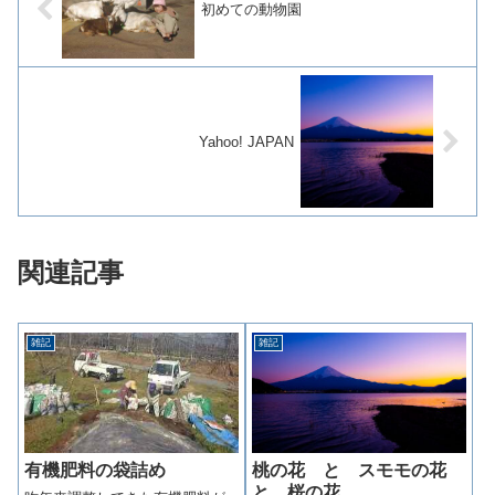
初めての動物園
Yahoo! JAPAN
関連記事
雑記
雑記
有機肥料の袋詰め
桃の花 と スモモの花
と 桜の花