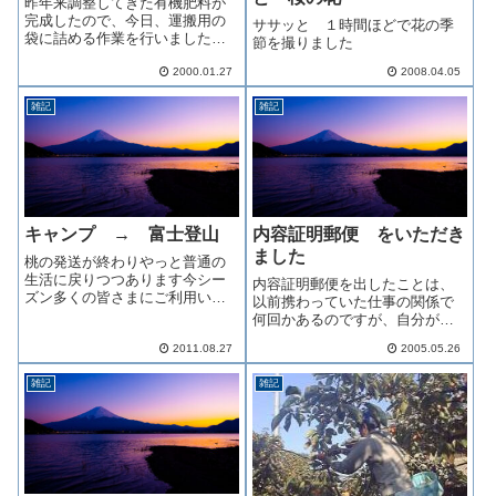
昨年来調整してきた有機肥料が
完成したので、今日、運搬用の
ササッと １時間ほどで花の季
袋に詰める作業を行いました。
節を撮りました
父・母・私の３人で、１０トン
以上の有機肥料をスコップで袋
2000.01.27
2008.04.05
詰めする作業は、きつい！今
日、約半分が終了しましたが、
雑記
雑記
今、ボロボロの体でキーボード
を叩いております。...
キャンプ → 富士登山
内容証明郵便 をいただき
ました
桃の発送が終わりやっと普通の
生活に戻りつつあります今シー
内容証明郵便を出したことは、
ズン多くの皆さまにご利用いた
以前携わっていた仕事の関係で
だきまして誠にありがとうござ
何回かあるのですが、自分がい
いましたこの場を借り心より御
ただくのは初めてです。(^_^;
礼申し上げますまた天候不順等
2011.08.27
2005.05.26
どちらからいただいたかという
でご迷惑をおかけしてしまった
と、桃○郎ぶどうで有名な、岡山
お客様にはたいへん申し訳ござ
雑記
雑記
県桃○郎ぶどう生産組合様です。
いませんでした今...
内容証明郵便とは？ 訴訟にも
証拠と...