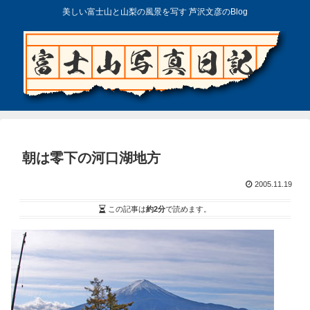
美しい富士山と山梨の風景を写す 芦沢文彦のBlog
朝は零下の河口湖地方
2005.11.19
この記事は
約2分
で読めます。