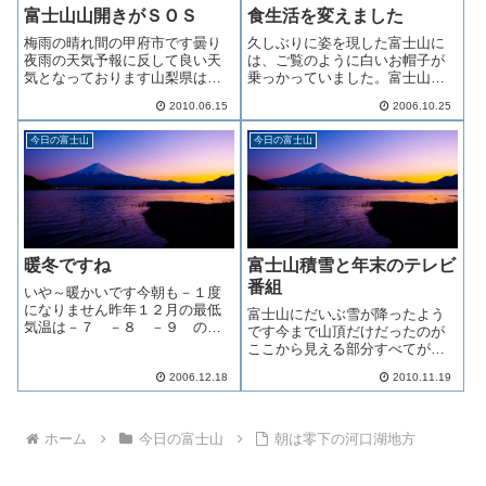
富士山山開きがＳＯＳ
食生活を変えました
梅雨の晴れ間の甲府市です曇り
久しぶりに姿を現した富士山に
夜雨の天気予報に反して良い天
は、ご覧のように白いお帽子が
気となっております山梨県は日
乗っかっていました。富士山を
照量日本一の県ですから美味し
子供に書かせると、たいがい山
2010.06.15
2006.10.25
い果物が収穫されます果物とい
頂を白く描きますが、富士には
えば只今サクランボが旬を迎え
やはりこの姿が似合います。さ
今日の富士山
今日の富士山
ており毎週末 近県から多くの
て、話は全然変わるのですが、
皆さまがさくらんぼ狩りにいら
ちょっと前にかかりつけのお医
っしゃいます今年...
者様に断食を勧め...
暖冬ですね
富士山積雪と年末のテレビ
番組
いや～暖かいです今朝も－１度
になりません昨年１２月の最低
富士山にだいぶ雪が降ったよう
気温は－７ －８ －９ のオ
です今まで山頂だけだったのが
ンパレード１２月２５日には
ここから見える部分すべてが白
－１１度を記録しています今か
くなっておりますこの雪は恐ら
らドサドサ雪が降るんじゃない
2006.12.18
2010.11.19
く根雪とはならず後日消えてし
か？先々週にスタッドレスに履
まうと思いますここ甲府も朝晩
き替えているので一応は安心で
はだいぶ冷えるようになりまし
すけど私の車は二...
た今朝はもう少しで零下になり
ホーム
今日の富士山
朝は零下の河口湖地方
そうでしたいよい...