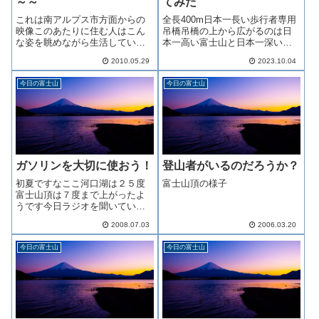
～～
てみた
これは南アルプス市方面からの
全長400m日本一長い歩行者専用
映像このあたりに住む人はこん
吊橋吊橋の上から広がるのは日
な姿を眺めながら生活していま
本一高い富士山と日本一深い駿
す美しいですよね巨大プリンの
河湾を同時に楽しめる大パノラ
2010.05.29
2023.10.04
拡大写真河口湖に住んでいた頃
マ。季節や時間によってさまざ
の写真は向かって左側が正面で
まな表情を見せる絶景はいつ来
今日の富士山
今日の富士山
した向かって右側の溝が有名
ても楽しめます。豊かな三島の
な 「大沢崩れ」毎日ダンプカ
大自然の中で日常では味わえな
ー何台分かの土砂が...
い爽快感を味...
ガソリンを大切に使おう！
登山者がいるのだろうか？
初夏ですなここ河口湖は２５度
富士山頂の様子
富士山頂は７度まで上がったよ
うです今日ラジオを聞いていた
ら今年の梅雨明けは早そうとの
2008.07.03
2006.03.20
こと私の仕事的には梅雨明けが
早い⇒太陽が照る⇒桃が美味し
今日の富士山
今日の富士山
い！という図式ですのでありが
たいのですがあまり早く明ける
と水不足の心配が...