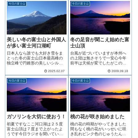
今日の富士山
今日の富士山
美しい冬の富士山と外国人
冬の足音が聞こえ始めた富
が多い富士河口湖町
士山頂
日本人なら誰でも大好き雪をま
台風が近づいていますが本州へ
とった冬の富士山日本最高峰の
の上陸は無さそうで一安心今年
独立峰で円錐形の美しいシルエ
前半は天候が変でしたがこのと
ットはいにしえより芸術作品の
ころは安定しているようです年
2025.02.07
2009.09.18
モチーフとしても愛されていま
末にかけてはどうでしょうか？
す撮影ポイントどちら側から見
今日の富士山頂の気温は２度朝
今日の富士山
今日の富士山
た富士山が綺麗か静岡県と山梨
は零下になりますので一般の人
県の両県にまたがるためたびた
が登れる富士山は間もなく終わ
び論争が起きます...
りになりそうです...
ガソリンを大切に使おう！
桃の花が咲き始めました
初夏ですなここ河口湖は２５度
桃の花の時期がやってきました
富士山頂は７度まで上がったよ
間もなく桃の花がいっせいに咲
うです今日ラジオを聞いていた
き乱れピンク色のじゅうたんを