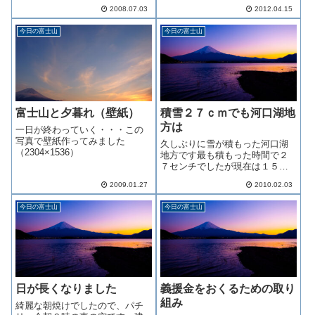
ら今年の梅雨明けは早そうとの
広げたような景色となります毎
2008.07.03
2012.04.15
こと私の仕事的には梅雨明けが
年見る光景ですがこの美しさは
早い⇒太陽が照る⇒桃が美味し
格別で県外からも多くの方が訪
今日の富士山
今日の富士山
い！という図式ですのでありが
れます後日撮影に出かけます
たいのですがあまり早く明ける
と水不足の心配が...
富士山と夕暮れ（壁紙）
積雪２７ｃｍでも河口湖地
方は
一日が終わっていく・・・この
写真で壁紙作ってみました
久しぶりに雪が積もった河口湖
（2304×1536）
地方です最も積もった時間で２
７センチでしたが現在は１５セ
ンチに減りこの分ですと日陰以
2009.01.27
2010.02.03
外はあっという間に消えてしま
いそうです昨日いったんは真っ
今日の富士山
今日の富士山
白になった富士山も今朝には山
肌に黒い部分が目立ちます 富士
山にはあまり降...
日が長くなりました
義援金をおくるための取り
組み
綺麗な朝焼けでしたので、パチ