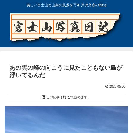
美しい富士山と山梨の風景を写す 芦沢文彦のBlog
あの雲の峰の向こうに見たこともない島が
浮いてるんだ
2023.05.06
この記事は
約1分
で読めます。