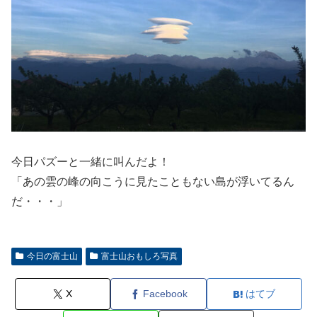
今日パズーと一緒に叫んだよ！
「あの雲の峰の向こうに見たこともない島が浮いてるん
だ・・・」
今日の富士山
富士山おもしろ写真
X
Facebook
はてブ