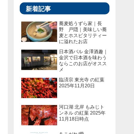
新着記事
蕎麦処うずら家｜長
野 戸隠｜美味しい蕎
麦とホスピタリティー
に溢れたお店
日本酒バル 金澤酒趣｜
金沢で日本酒を味わう
ならこのお店がオスス
メ
臨済宗 東光寺 の紅葉
2025年11月20日
河口湖 北岸 もみじト
ンネル の紅葉 2025年
11月18日時点