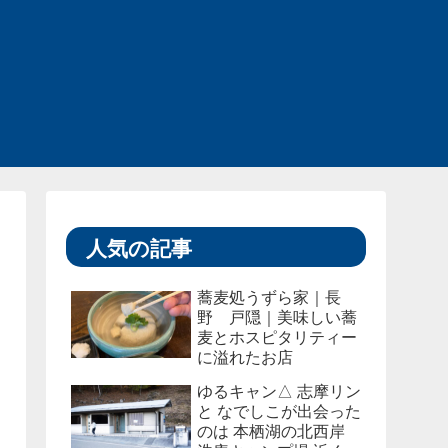
人気の記事
蕎麦処うずら家｜長
野 戸隠｜美味しい蕎
麦とホスピタリティー
に溢れたお店
ゆるキャン△ 志摩リン
と なでしこが出会った
のは 本栖湖の北西岸