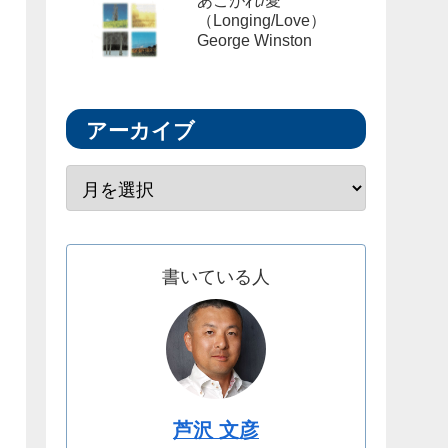
あこがれ/愛
（Longing/Love）
George Winston
アーカイブ
書いている人
芦沢 文彦