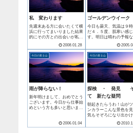
私 変わります
ゴールデンウイーク
先週末ある方に会いたくて横
今日も曇天、気温は９時
浜に行ってまいりました結果
だ４．５度、肌寒い感じ
的にその方との出会いが私の
す。明日は晴れの予報な
人生を変えるだろうことにな
で、素晴らしい桃の花を
2008.01.28
2005.0
りました
に行く予定です。さて、
幾日かサクランボ狩りの
今日の富士山
今日の富士山
準備をしています。早け
本日にも、優先予約のメ
ガを発信できそうです。
ルデンウイ...
雨が降らない！
探検 ・ 発見 
て 新たな疑問
新年明けまして、おめでとう
ございます。今日から仕事始
朝起きたらうわ！山がツ
めという方も多いと思います
ンカラーこんな景色を見
が、私も新たな気持ちで今年
気もそぞろになり出かけ
一年頑張ろうと思っていま
なるのが私 (^_^;かね
2006.01.04
2010.1
す。本年も 逸品やまなし
り気になっていた北側の
を宜しくお願い申し上げま
向けて出発～♪おお降っ