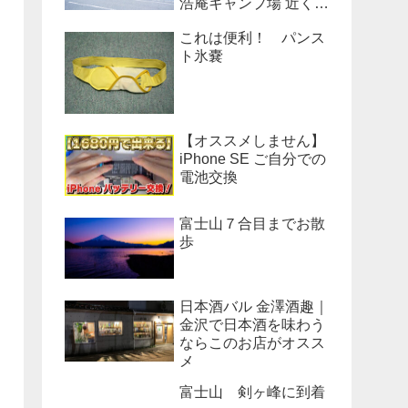
浩庵キャンプ場 近くの
公衆トイレのベンチだ
これは便利！ パンス
った！
ト氷嚢
【オススメしません】
iPhone SE ご自分での
電池交換
富士山７合目までお散
歩
日本酒バル 金澤酒趣｜
金沢で日本酒を味わう
ならこのお店がオスス
メ
富士山 剣ヶ峰に到着