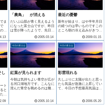
「農鳥」 が消える
最近の憂鬱
でま
だいぶ山肌が青く見えるよう
新年が始まり、はや半年月日
で
になった富士山ですが、昨日
の経つのは早いものですこの
の
は雪が降ったようで、先日現
ところ朝の冷え込みがきつく
撮影
れた 「農鳥」 がはっきり
今朝は－８度昨日は－１０度
4.13
2005.03.14
2009.01.15
ここ
と見えなくなりました。上の
でした 話は全然違いますが
受付
写真が昨日の撮影、下のが本
最近年かな？と思うのが視力
今日の富士山
今日の富士山
れば
日のです。積もった雪の真ん
年末から急激に悪くなってい
ルマ
中あたりに 「農鳥」 見え
ます左右の視力が違うため非
ゴー
ますか？また、すぐに現れる
常に見づらい状況ついにメガ
でしょ...
ネか？
そし
紅葉が見られます
彩雲現れる
今朝は気持ちよい青空が広が
久しぶりに太陽が出たと思っ
る河口湖地方です。こんなに
たら気温が急激に上昇してい
ート
澄んだ青空を眺めるのは幾日
て、今日の予想最高気温は２
ると
ぶりでしょうか？今朝の最低
６度っていきなりかよ！まあ
たく
気温８度、富士山頂の最低気
それにしても久しぶりの青空
てよ
2.09
2005.10.14
2006.05.20
温１度でした。山頂付近のア
を見るとホッと致します。会
山へ
ップ。登山道が今朝はよく見
いたかったよ～＞青空 ヽ
てい