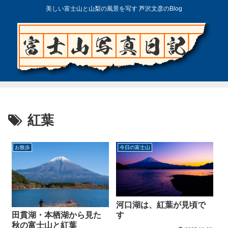
美しい富士山と山梨の風景を写す 芦沢文彦のBlog
紅葉
お散歩
今日の富士山
河口湖は、紅葉が見頃で
す
田貫湖・本栖湖から見た
秋の富士山と紅葉