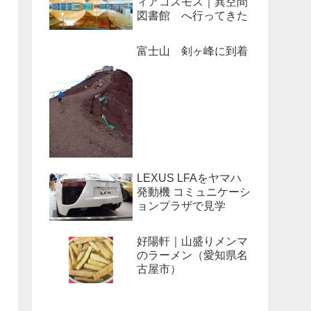
ィアコスモス｜異空間
図書館 へ行ってきた
富士山 剣ヶ峰に到着
LEXUS LFAをヤマハ
発動機 コミュニケーシ
ョンプラザで見学
好陽軒｜山盛りメンマ
のラーメン（愛知県名
古屋市）