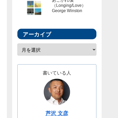
あこがれ/愛
（Longing/Love）
George Winston
アーカイブ
書いている人
芦沢 文彦