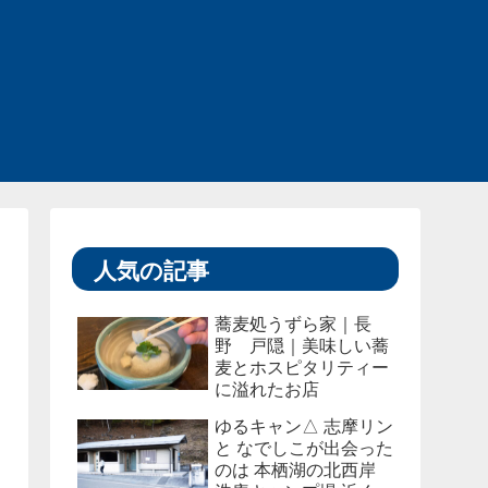
人気の記事
蕎麦処うずら家｜長
野 戸隠｜美味しい蕎
麦とホスピタリティー
に溢れたお店
ゆるキャン△ 志摩リン
と なでしこが出会った
のは 本栖湖の北西岸