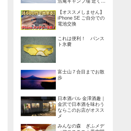
浩庵キャンプ場 近くの
公衆トイレのベンチだ
【オススメしません】
った！
iPhone SE ご自分での
電池交換
これは便利！ パンス
ト氷嚢
富士山７合目までお散
歩
日本酒バル 金澤酒趣｜
金沢で日本酒を味わう
ならこのお店がオスス
メ
みんなの森 ぎふメデ