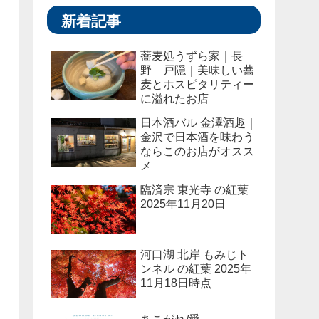
新着記事
蕎麦処うずら家｜長
野 戸隠｜美味しい蕎
麦とホスピタリティー
に溢れたお店
日本酒バル 金澤酒趣｜
金沢で日本酒を味わう
ならこのお店がオスス
メ
臨済宗 東光寺 の紅葉
2025年11月20日
河口湖 北岸 もみじト
ンネル の紅葉 2025年
11月18日時点