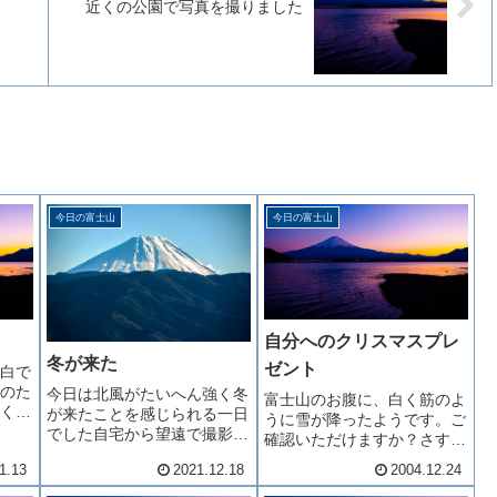
近くの公園で写真を撮りました
今日の富士山
今日の富士山
自分へのクリスマスプレ
冬が来た
ゼント
白で
のた
今日は北風がたいへん強く冬
富士山のお腹に、白く筋のよ
く来
が来たことを感じられる一日
うに雪が降ったようです。ご
す
でした自宅から望遠で撮影し
確認いただけますか？さすが
た今日の富士山-24℃の極寒
に日本一高い山、「あ～たま
1.13
2021.12.18
2004.12.24
の地です今日は12月18日あ
～を雲の、う～えに～だ～し
っという間に師走インフルエ