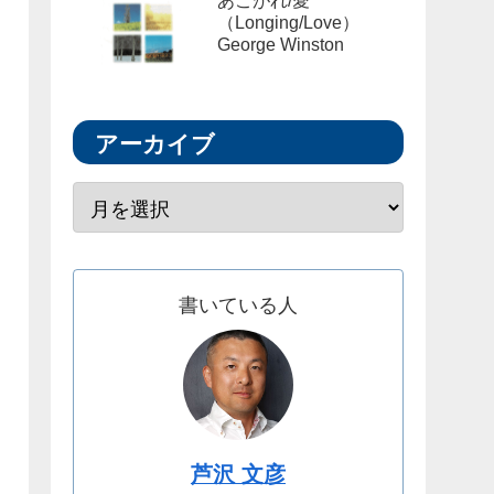
あこがれ/愛
（Longing/Love）
George Winston
アーカイブ
書いている人
芦沢 文彦