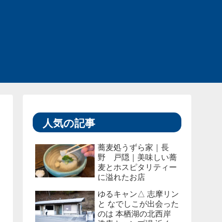
人気の記事
蕎麦処うずら家｜長
野 戸隠｜美味しい蕎
麦とホスピタリティー
に溢れたお店
ゆるキャン△ 志摩リン
と なでしこが出会った
のは 本栖湖の北西岸