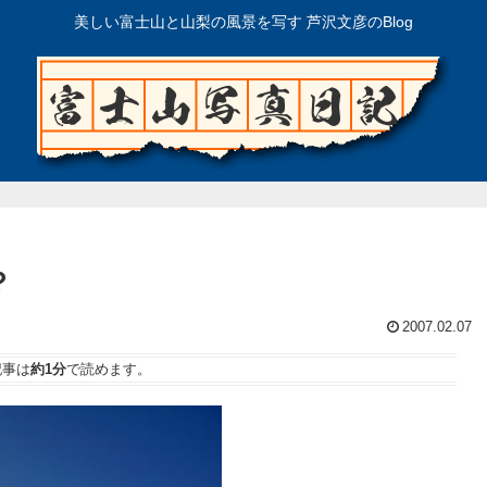
美しい富士山と山梨の風景を写す 芦沢文彦のBlog
？
2007.02.07
記事は
約1分
で読めます。