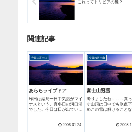
これってトリビアの種？
関連記事
今日の富士山
今日の富士山
あららライブドア
富士山冠雪
昨日は結局一日中気温がマイ
降りましたね～～～真っ
ナスという、真冬日の河口湖
す山頂は日中でも氷点下
でした。今日は日が出ていま
めこの雪は解けることな
すので、真冬日は免れそうで
年の春まで残ると思いま
すが、寒いです。いや～ライ
2006.01.24
2008.1
ブドアですよ。そういうこと
だったの？堀江さん。彼のバ