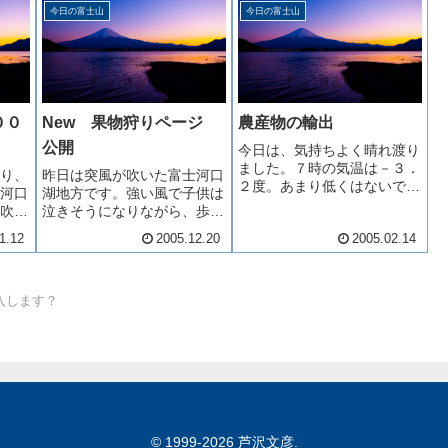
～」 ですね。先日、前から
今日の富士山
今日の富士山
ンザがこの冬に流行するかわ
欲しかったＤＶＤレコーダー
かりませんが予防接種を受け
を買いました。ＤＶＤには、
てきました夕飯は何年かぶり
殆ど録画しませんが、ＨＤＤ
の...
内蔵で...
００
New 果物狩りページ
農産物の輸出
公開
今日は、気持ちよく晴れ渡り
ました。７時の気温は－３．
り、
昨日は突風が吹いた富士河口
２度。あまり低くはないです
河口
湖地方です。強い風で子供は
が、少し風が吹いていますの
吹い
泣きそうになりながら、歩い
で、肌寒く感じます。今日は
じま
ていました。各地でも大荒れ
1.12
2005.12.20
2005.02.14
バレンタインデーですね、私
メリ
の天気だったようですね。さ
はドキドキすることもなくな
雪。
て、本日果物狩りのページを
ってしまったのですが、今日
夕べ
公開させていただきました。
を境に歴史を刻み始めるカッ
 導入します？
で見
ページ構成が果物狩りに特化
プルも...
いう
した形となっているので、よ
り見や...
© 1999-2026 芦沢文彦.