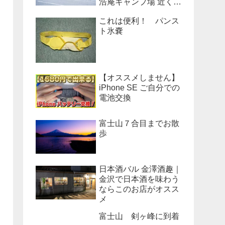
浩庵キャンプ場 近くの
公衆トイレのベンチだ
これは便利！ パンス
った！
ト氷嚢
【オススメしません】
iPhone SE ご自分での
電池交換
富士山７合目までお散
歩
日本酒バル 金澤酒趣｜
金沢で日本酒を味わう
ならこのお店がオスス
メ
富士山 剣ヶ峰に到着