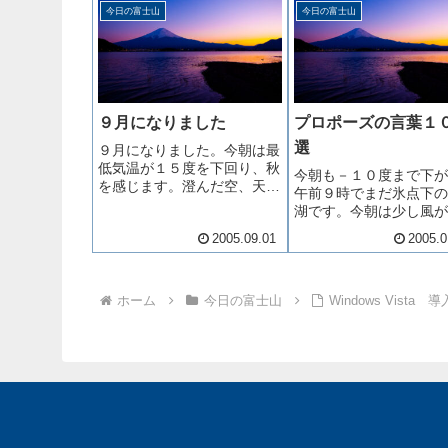
イタリティーは認めていたの
今日の富士山
今日の富士山
で、残念な話です。それにし
ても彼...
９月になりました
プロポーズの言葉１
選
９月になりました。今朝は最
低気温が１５度を下回り、秋
今朝も－１０度まで下が
を感じます。澄んだ空、天高
午前９時でまだ氷点下の
く～妻肥ゆる秋です。山小屋
湖です。今朝は少し風が
もよく見えます。近くのスス
ていて、寒さを一段と感
2005.09.01
2005.0
キが穂を揺らしていました。
す。イギリスで洪水、ア
今月１８日は十五夜ですの
カで大雨、日本海側で大
で、この穂を何本かいただき
これらは関連があると、
ましょう。
ホーム
今日の富士山
Windows Vista
の 報道ステーション 
ました。「異常気象」と
言葉が...