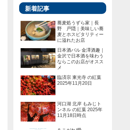
新着記事
蕎麦処うずら家｜長
野 戸隠｜美味しい蕎
麦とホスピタリティー
に溢れたお店
日本酒バル 金澤酒趣｜
金沢で日本酒を味わう
ならこのお店がオスス
メ
臨済宗 東光寺 の紅葉
2025年11月20日
河口湖 北岸 もみじト
ンネル の紅葉 2025年
11月18日時点