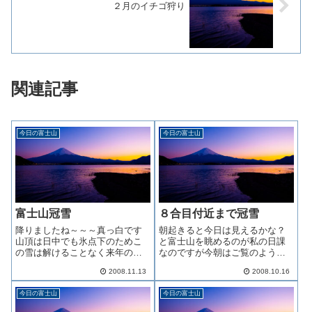
２月のイチゴ狩り
関連記事
今日の富士山
今日の富士山
富士山冠雪
８合目付近まで冠雪
降りましたね～～～真っ白です
朝起きると今日は見えるかな？
山頂は日中でも氷点下のためこ
と富士山を眺めるのが私の日課
の雪は解けることなく来年の春
なのですが今朝はご覧のような
まで残ると思います
富士山を目の当たりにして一瞬
2008.11.13
2008.10.16
息をのみました
今日の富士山
今日の富士山