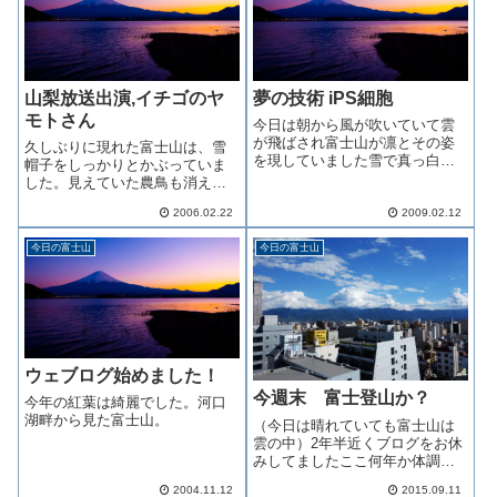
山梨放送出演,イチゴのヤ
夢の技術 iPS細胞
モトさん
今日は朝から風が吹いていて雲
が飛ばされ富士山が凛とその姿
久しぶりに現れた富士山は、雪
を現していました雪で真っ白く
帽子をしっかりとかぶっていま
なっても暫くすると地肌が出て
した。見えていた農鳥も消え
きますので山頂付近の風は相当
て、例年通りの姿となりまし
なのでしょうiPS細胞 「人工多
2006.02.22
2009.02.12
た。やっぱりこの時期の富士山
能性幹細胞」 についての本を
は、この姿でしょう。さて上の
先日読みました理学系を大学で
今日の富士山
今日の富士山
写真、ヤモトさんの話を真剣に
学んだ私で...
聞き入る方々。誰かというと、
山梨放送 （ＹＢＳ）...
ウェブログ始めました！
今週末 富士登山か？
今年の紅葉は綺麗でした。河口
湖畔から見た富士山。
（今日は晴れていても富士山は
雲の中）2年半近くブログをお休
みしてましたここ何年か体調が
すぐれずどよんとした日々でし
2004.11.12
2015.09.11
たが春頃からやっと復活してき