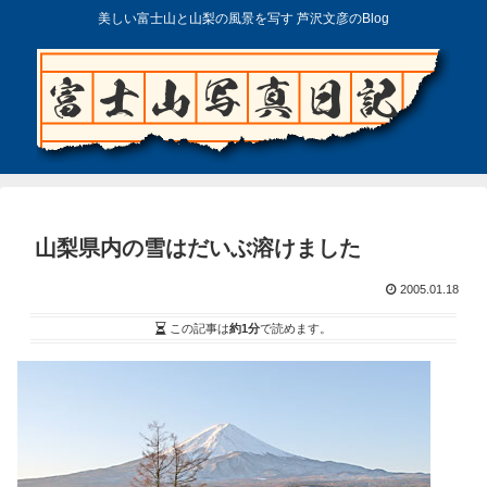
美しい富士山と山梨の風景を写す 芦沢文彦のBlog
山梨県内の雪はだいぶ溶けました
2005.01.18
この記事は
約1分
で読めます。