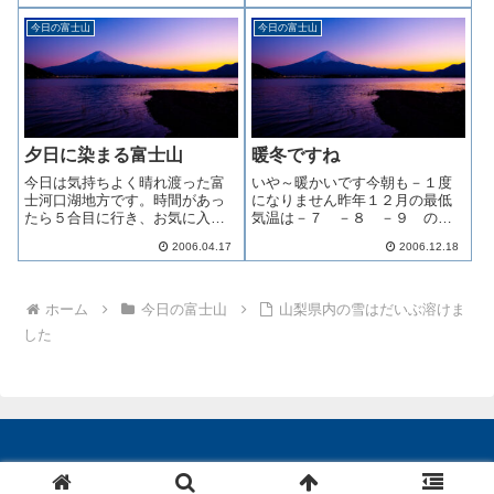
ましたトンネル長かった
今日の富士山
今日の富士山
な・・・さて、富士登山のお話
しです昨年は次女の骨折＆私の
体調不良で中止今年こ...
夕日に染まる富士山
暖冬ですね
今日は気持ちよく晴れ渡った富
いや～暖かいです今朝も－１度
士河口湖地方です。時間があっ
になりません昨年１２月の最低
たら５合目に行き、お気に入り
気温は－７ －８ －９ のオ
の『お中道』を散歩したいので
ンパレード１２月２５日には
2006.04.17
2006.12.18
すが、ここから見る限り５合目
－１１度を記録しています今か
付近はまだまだ雪が残っていそ
らドサドサ雪が降るんじゃない
うです。きっと農鳥が現れる頃
か？先々週にスタッドレスに履
には、歩けるようになるのでは
き替えているので一応は安心で
ホーム
今日の富士山
山梨県内の雪はだいぶ溶けま
ないでしょうか？...
すけど私の車は二...
した
© 1999-2026 芦沢文彦.