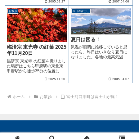
2005.02.27
2007.04.06
た。さて、続きです。果物価格
が下がる原因は、時代の流れも
お散歩
今日の富士山
もちろんありますが、果物をお
求めになる方々が徐々に減って
いることも一因で...
夏日は困る！
臨済宗 東光寺 の紅葉 2025
気温が順調に推移していると思
ったら、昨日はいきなり夏日に
年11月20日
なりました。各地の最高気温は
臨済宗 東光寺 の紅葉を撮りまし
以下の通りだったそうです！山
た場所はこちら甲府駅の東北東
梨県大月市３０・２度群馬県下
甲府駅から徒歩35分の位置にあ
仁田町２９・４度茨城県大子町
り最寄り駅は身延線「善光寺
２９・１度福島県いわき市２
2025.11.20
2005.04.07
駅」になります甲府駅周辺で紅
９・０度埼玉県秩父市２８・８
葉がきれいな場所をネット検索
度富山市２８・４度...
して見つけました小さな寺では
ありますが紅葉が美しい庭を持
ホーム
お散歩
富士河口湖町は富士山が庭！
ち手入れが行...