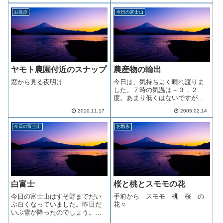
６％減を０８～１２年の間にし
ちよく仕事ができそうです梅雨
お散歩
今日の富士山
なければならないのですが、現
空で今日もこんな感じですどれ
状０９年対比８％増ですので、
くらいの人が山頂を目指してい
１４％削減の必要が...
るのでしょう？隣...
ヤモト農園付近のスナップ
農産物の輸出
窓から見る夜明け
今日は、気持ちよく晴れ渡りま
した。７時の気温は－３．２
度。あまり低くはないですが、
少し風が吹いていますので、肌
2010.11.17
2005.02.14
寒く感じます。今日はバレンタ
インデーですね、私はドキドキ
今日の富士山
お散歩
することもなくなってしまった
のですが、今日を境に歴史を刻
み始めるカップルも...
白富士
桜と桃とスモモの花
今日の富士山はすそ野までだい
手前から スモモ 桃 桜 の
ぶ白くなっていました。昨日だ
花々
いぶ雪が降ったのでしょう。今
朝の最低気温は、－１０度でし