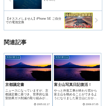
【オススメしません】iPhone SE ご自分
での電池交換
関連記事
今日の富士山
今日の富士山
京都議定書
富士山写真日記復活！
ニュースになっていますが、京
やっと外装工事が終わり窓から
都議定書に基づき、世界的な温
富士山を眺めることができるよ
室効果ガス削減の取り組みが昨
うになりました富士山にかかわ
日から始まりました。日本とし
らず自分は景色が見えないと息
2005.02.17
2009.07.05
ては、１９９０年の排出量の
苦しく思う人だなと再認識気持