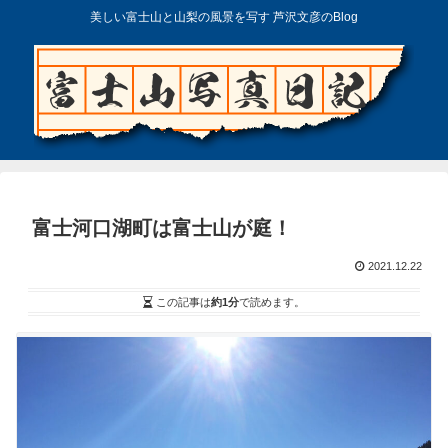
美しい富士山と山梨の風景を写す 芦沢文彦のBlog
富士河口湖町は富士山が庭！
2021.12.22
この記事は
約1分
で読めます。