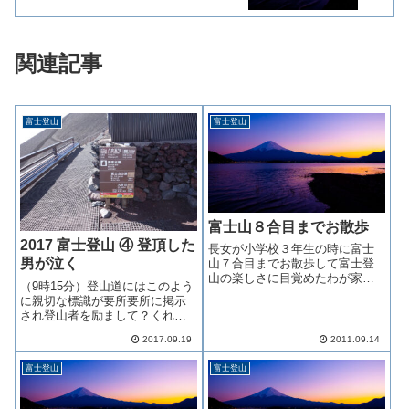
関連記事
富士登山
富士登山
富士山８合目までお散歩
2017 富士登山 ④ 登頂した
長女が小学校３年生の時に富士
男が泣く
山７合目までお散歩して富士登
山の楽しさに目覚めたわが家で
（9時15分）登山道にはこのよう
すが次女が小学校３年生になり
に親切な標識が要所要所に掲示
ましたので長女と同じように富
され登山者を励まして？くれま
士山へ散歩に連れて行きました
す八合五勺標高3,450ｍ山頂まで
2017.09.19
2011.09.14
あと900ｍ・1時間歩け！とあり
ます富士登山するとき呼吸は必
富士登山
富士登山
ず「深呼吸」登るにつれ空気が
薄くなるので深く吸わないと酸
欠...