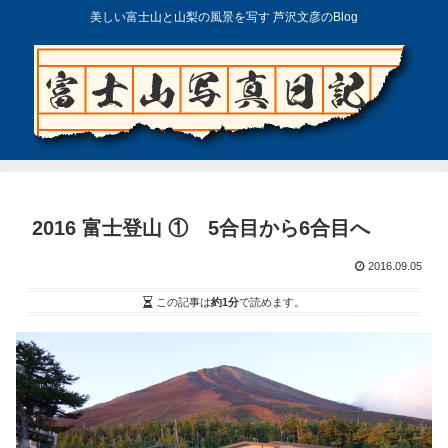
美しい富士山と山梨の風景を写す 芦沢文彦のBlog
2016 富士登山 ① 5合目から6合目へ
2016.09.05
この記事は
約1分
で読めます。