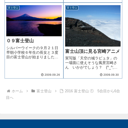
較的なだらかで溶岩帯は急傾斜
です
富士登山
富士登山
０９富士登山
シルバーウイークの９月２１日
富士山頂に見る宮崎アニメ
早朝小学校６年生の長女と３度
目の富士登山が始まりました前
実写版「天空の城ラピュタ」の
日の天気予報は「晴れのち曇
一場面に使えそうな風景宮崎さ
り」 でしたが朝起きてカーテ
ん いかがでしょう？ (^_^;
ンを開けるとあちゃ～～雲だら
「馬の背」 まで来ました剣ヶ
け・・・ (T_T)でもこの日を逃
2009.09.26
2009.09.30
峰はすぐそこです長女はこの急
すと今年の富士登山を断念する
勾配をダッシュで登る！と駆け
ことになるの...
上がっていきましたが道半ばで
リタイア私はズルズル何回も滑
ホーム
富士登山
2016 富士登山 ① 5合目から6合
ってコケまし...
目へ